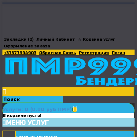
Закладки (
0
)
Личный Кабинет
⛤ Корзина услуг
Оформление заказа
+37377994903
Обратная Связь
Регистрация
Логин
Услуги: 0 (0.00 руб ПМР)
В корзине пусто!
МЕНЮ УСЛУГ