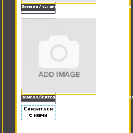
Замена / установка заливного клапана сливного
Замена болтов крепления унитаза к полу (+ герм
Связаться
с нами