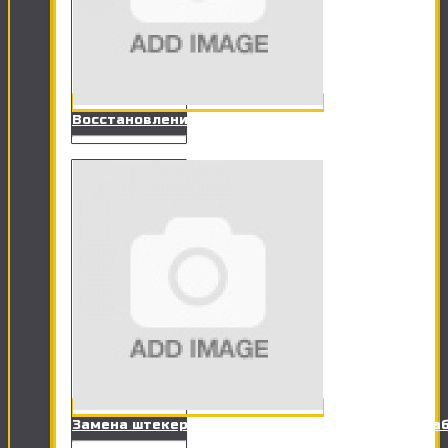
Восстановления данных (Флешки, HDD)
Замена штекера RJ-11 на разъем телефонного ка