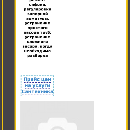
ремонт
сифона;
регулировка
запорной
арматуры;
устранение
простого
засора труб;
устранение
сложного
засора, когда
необходима
разборка
Прайс цен
на услуги
Сантехника