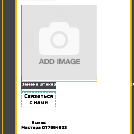
Замена штекера сетевого кабеля (Витая пара RJ
Связаться
с нами
Вызов
Мастера
077994903