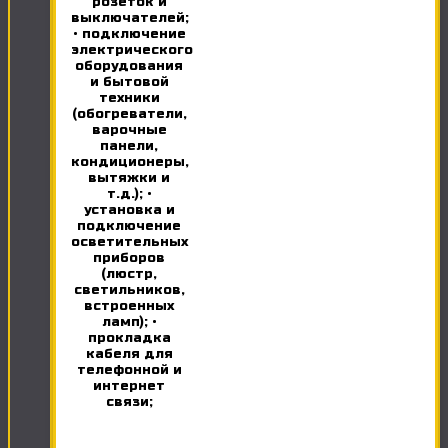
розеток и
выключателей;
• подключение
электрического
оборудования
и бытовой
техники
(обогреватели,
варочные
панели,
кондиционеры,
вытяжки и
т.д.); •
установка и
подключение
осветительных
приборов
(люстр,
светильников,
встроенных
ламп); •
прокладка
кабеля для
телефонной и
интернет
связи;