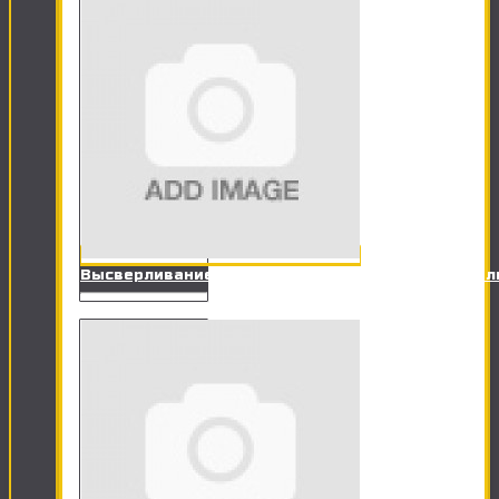
Высверливание отверстия под точечный светил