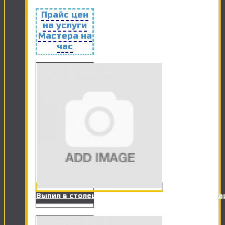
Прайс цен
на услуги
Мастера на
час
Выпил в столешницах ДСП под оборудование (ва