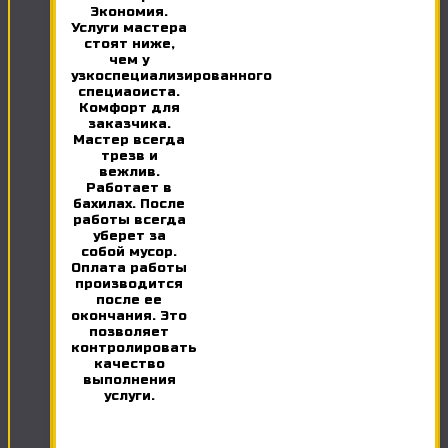
Экономия.
Услуги мастера
стоят ниже,
чем у
узкоспециализированного
специаоиста.
Комфорт для
заказчика.
Мастер всегда
трезв и
вежлив.
Работает в
бахилах. После
работы всегда
уберет за
собой мусор.
Оплата работы
производится
после ее
окончания. Это
позволяет
контролировать
качество
выполнения
услуги.