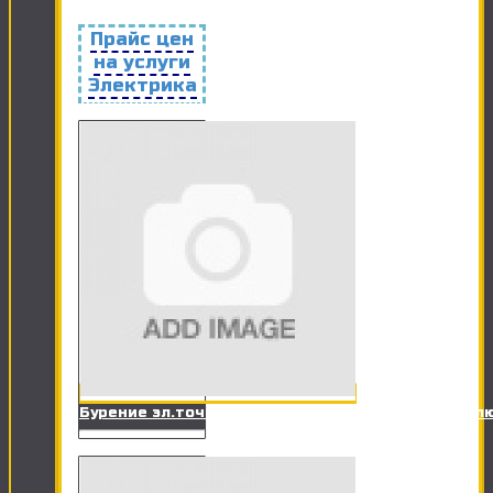
Прайс цен
на услуги
Электрика
Бурение эл.точки в ж/б стене под розетку, вык