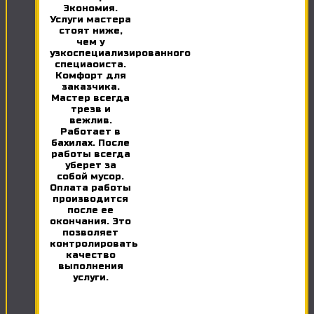
Экономия.
Услуги мастера
стоят ниже,
чем у
узкоспециализированного
специаоиста.
Комфорт для
заказчика.
Мастер всегда
трезв и
вежлив.
Работает в
бахилах. После
работы всегда
уберет за
собой мусор.
Оплата работы
производится
после ее
окончания. Это
позволяет
контролировать
качество
выполнения
услуги.