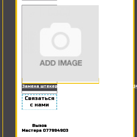
Замена штекера сетевого кабеля (Витая пара RJ
Связаться
с нами
Вызов
Мастера
077994903