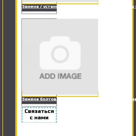
Замена / установка заливного клапана сливного
Замена болтов крепления унитаза к полу (+ герм
Связаться
с нами