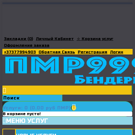
Закладки (
0
)
Личный Кабинет
⛤ Корзина услуг
Оформление заказа
+37377994903
Обратная Связь
Регистрация
Логин
Услуги: 0 (0.00 руб ПМР)
В корзине пусто!
МЕНЮ УСЛУГ