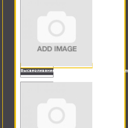
Высверливание отверстия под точечный светил