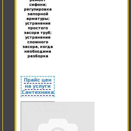
ремонт
сифона;
регулировка
запорной
арматуры;
устранение
простого
засора труб;
устранение
сложного
засора, когда
необходима
разборка
Прайс цен
на услуги
Сантехника