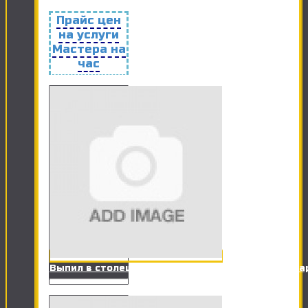
Прайс цен
на услуги
Мастера на
час
Выпил в столешницах ДСП под оборудование (ва