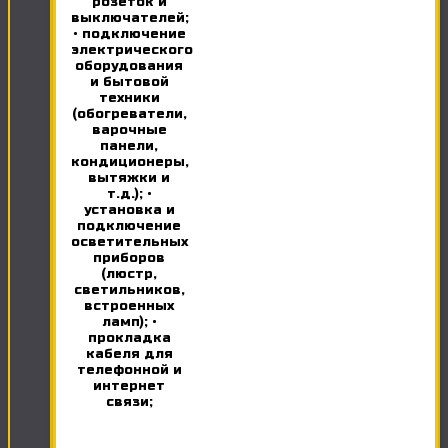
розеток и
выключателей;
• подключение
электрического
оборудования
и бытовой
техники
(обогреватели,
варочные
панели,
кондиционеры,
вытяжки и
т.д.); •
установка и
подключение
осветительных
приборов
(люстр,
светильников,
встроенных
ламп); •
прокладка
кабеля для
телефонной и
интернет
связи;