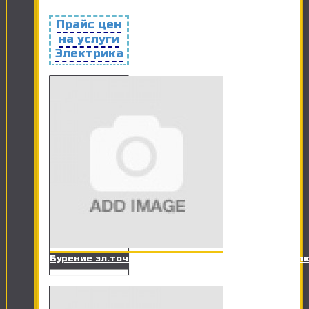
Прайс цен
на услуги
Электрика
Бурение эл.точки в ж/б стене под розетку, вык