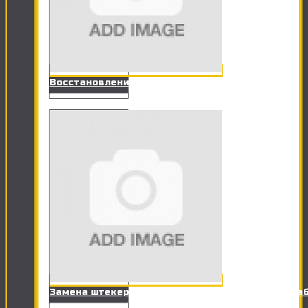
Восстановления данных (Флешки, HDD)
Замена штекера RJ-11 на разъем телефонного ка