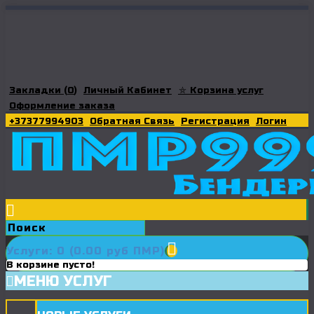
Закладки (
0
)
Личный Кабинет
⛤ Корзина услуг
Оформление заказа
+37377994903
Обратная Связь
Регистрация
Логин
Услуги: 0 (0.00 руб ПМР)
В корзине пусто!
МЕНЮ УСЛУГ