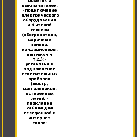
розеток и
выключателей;
• подключение
электрического
оборудования
и бытовой
техники
(обогреватели,
варочные
панели,
кондиционеры,
вытяжки и
т.д.); •
установка и
подключение
осветительных
приборов
(люстр,
светильников,
встроенных
ламп); •
прокладка
кабеля для
телефонной и
интернет
связи;