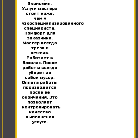
Экономия.
Услуги мастера
стоят ниже,
чем у
узкоспециализированного
специаоиста.
Комфорт для
заказчика.
Мастер всегда
трезв и
вежлив.
Работает в
бахилах. После
работы всегда
уберет за
собой мусор.
Оплата работы
производится
после ее
окончания. Это
позволяет
контролировать
качество
выполнения
услуги.