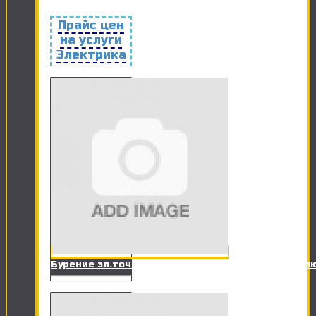
Прайс цен
на услуги
Электрика
Бурение эл.точки в ж/б стене под розетку, вык