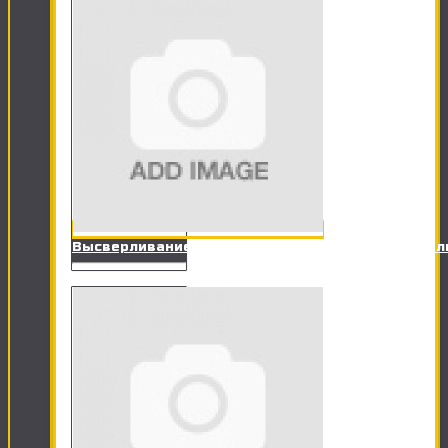
Высверливание отверстия под точечный светил