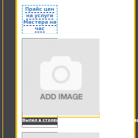
Прайс цен
на услуги
Мастера на
час
Выпил в столешницах ДСП под оборудование (ва