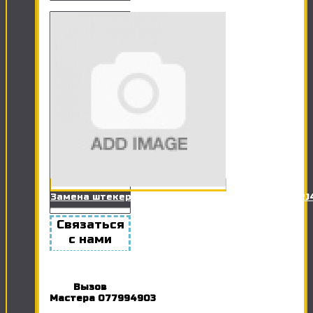
Замена штекера сетевого кабеля (Витая пара RJ
Связаться
с нами
Вызов
Мастера
077994903