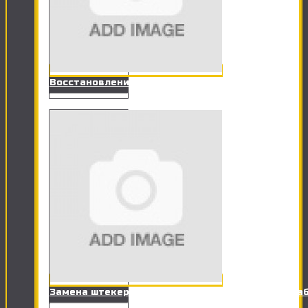
Восстановления данных (Флешки, HDD)
Замена штекера RJ-11 на разъем телефонного ка