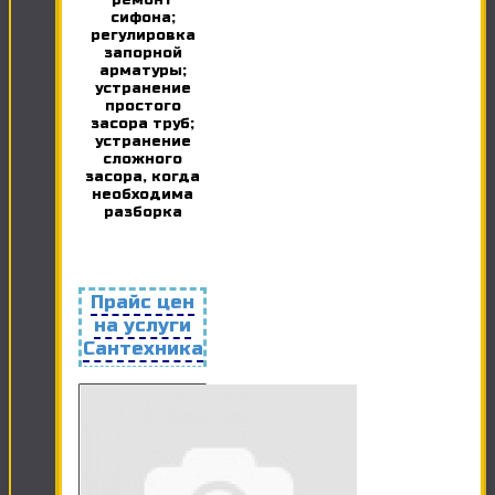
ремонт
сифона;
регулировка
запорной
арматуры;
устранение
простого
засора труб;
устранение
сложного
засора, когда
необходима
разборка
Прайс цен
на услуги
Сантехника