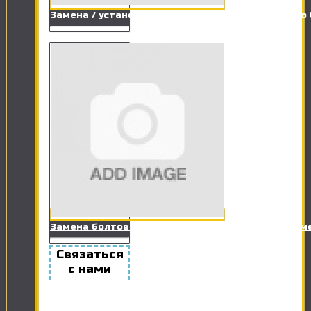
Замена / установка заливного клапана сливного
Замена болтов крепления унитаза к полу (+ герм
Связаться
с нами