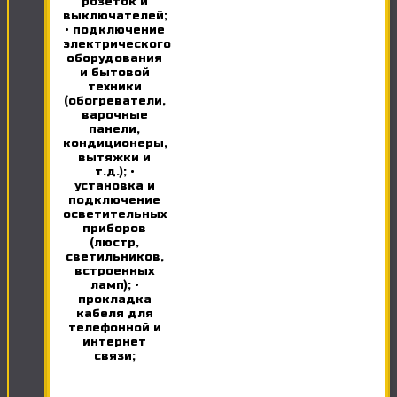
розеток и
выключателей;
• подключение
электрического
оборудования
и бытовой
техники
(обогреватели,
варочные
панели,
кондиционеры,
вытяжки и
т.д.); •
установка и
подключение
осветительных
приборов
(люстр,
светильников,
встроенных
ламп); •
прокладка
кабеля для
телефонной и
интернет
связи;