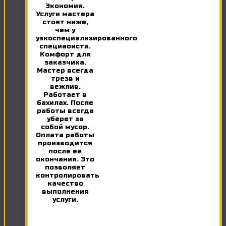
Экономия.
Услуги мастера
стоят ниже,
чем у
узкоспециализированного
специаоиста.
Комфорт для
заказчика.
Мастер всегда
трезв и
вежлив.
Работает в
бахилах. После
работы всегда
уберет за
собой мусор.
Оплата работы
производится
после ее
окончания. Это
позволяет
контролировать
качество
выполнения
услуги.