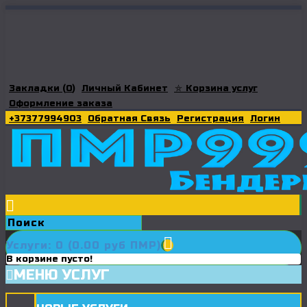
Закладки (
0
)
Личный Кабинет
⛤ Корзина услуг
Оформление заказа
+37377994903
Обратная Связь
Регистрация
Логин
Услуги: 0 (0.00 руб ПМР)
В корзине пусто!
МЕНЮ УСЛУГ