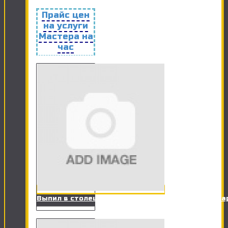
Прайс цен
на услуги
Мастера на
час
Выпил в столешницах ДСП под оборудование (ва