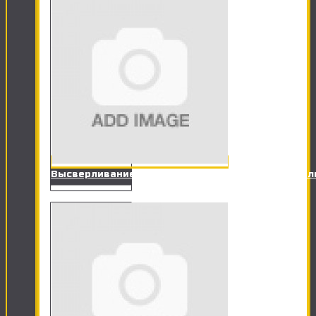
Высверливание отверстия под точечный светил