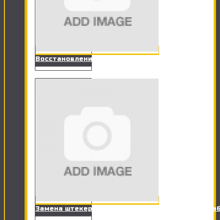
Восстановления данных (Флешки, HDD)
Замена штекера RJ-11 на разъем телефонного ка