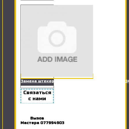
Замена штекера сетевого кабеля (Витая пара RJ
Связаться
с нами
Вызов
Мастера
077994903