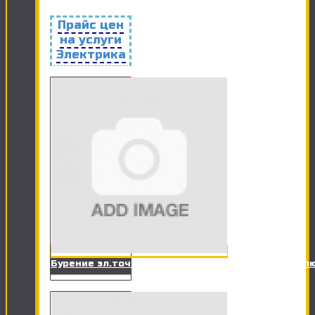
Прайс цен
на услуги
Электрика
Бурение эл.точки в ж/б стене под розетку, вык