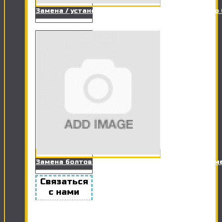
Замена / установка заливного клапана сливного
Замена болтов крепления унитаза к полу (+ герм
Связаться
с нами