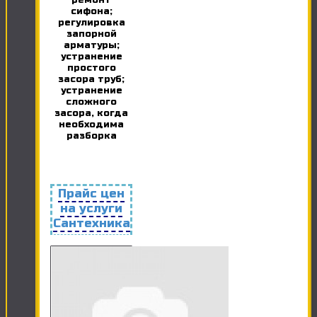
ремонт
сифона;
регулировка
запорной
арматуры;
устранение
простого
засора труб;
устранение
сложного
засора, когда
необходима
разборка
Прайс цен
на услуги
Сантехника