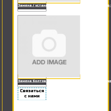
Замена / установка заливного клапана сливного
Замена болтов крепления унитаза к полу (+ герм
Связаться
с нами