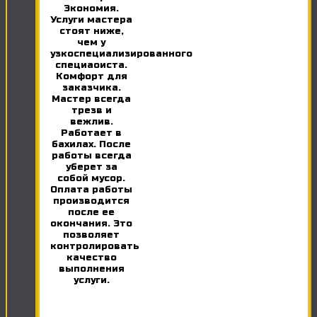
Экономия.
Услуги мастера
стоят ниже,
чем у
узкоспециализированного
специаоиста.
Комфорт для
заказчика.
Мастер всегда
трезв и
вежлив.
Работает в
бахилах. После
работы всегда
уберет за
собой мусор.
Оплата работы
производится
после ее
окончания. Это
позволяет
контролировать
качество
выполнения
услуги.