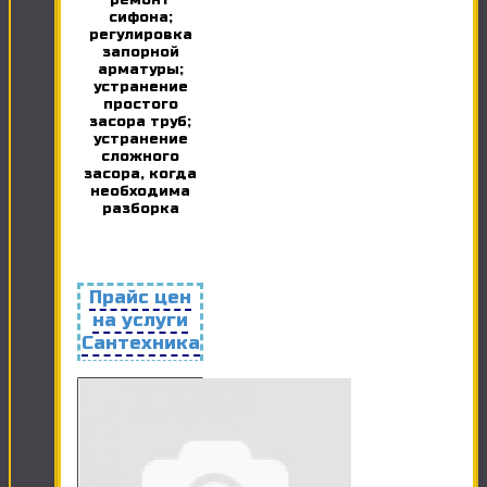
ремонт
сифона;
регулировка
запорной
арматуры;
устранение
простого
засора труб;
устранение
сложного
засора, когда
необходима
разборка
Прайс цен
на услуги
Сантехника