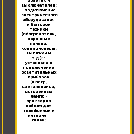
розеток и
выключателей;
• подключение
электрического
оборудования
и бытовой
техники
(обогреватели,
варочные
панели,
кондиционеры,
вытяжки и
т.д.); •
установка и
подключение
осветительных
приборов
(люстр,
светильников,
встроенных
ламп); •
прокладка
кабеля для
телефонной и
интернет
связи;