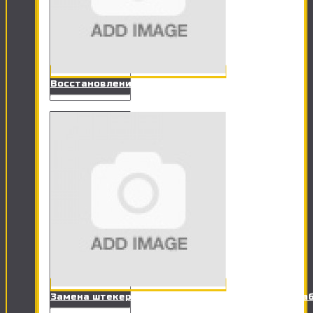
Восстановления данных (Флешки, HDD)
Замена штекера RJ-11 на разъем телефонного ка