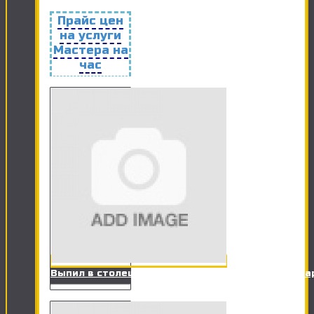
Прайс цен
на услуги
Мастера на
час
Выпил в столешницах ДСП под оборудование (ва