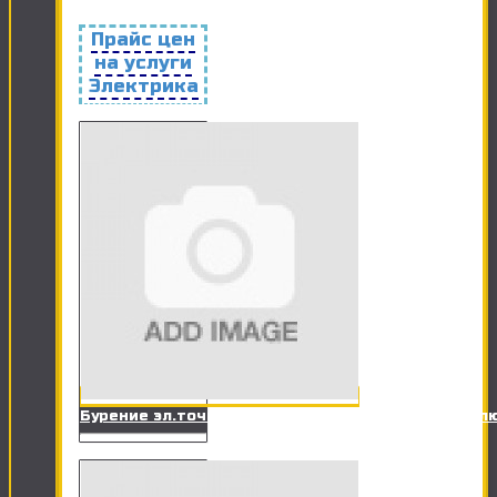
Прайс цен
на услуги
Электрика
Бурение эл.точки в ж/б стене под розетку, вык