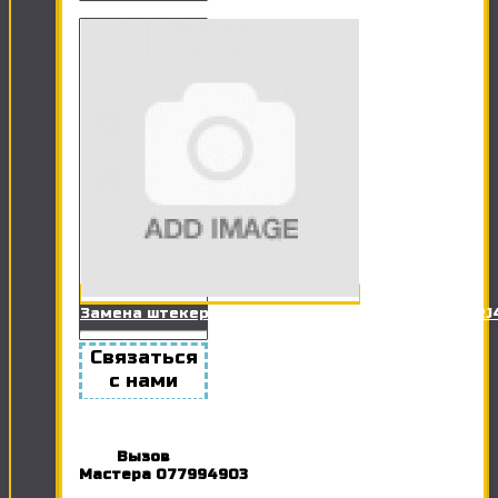
Замена штекера сетевого кабеля (Витая пара RJ
Связаться
с нами
Вызов
Мастера
077994903