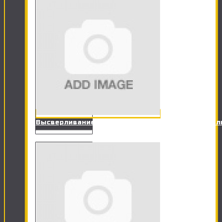
Высверливание отверстия под точечный светил