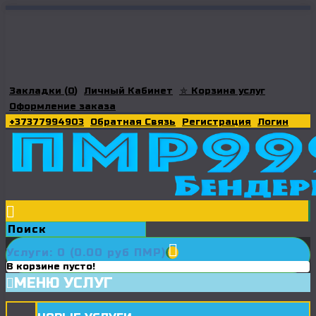
Закладки (
0
)
Личный Кабинет
⛤ Корзина услуг
Оформление заказа
+37377994903
Обратная Связь
Регистрация
Логин
Услуги: 0 (0.00 руб ПМР)
В корзине пусто!
МЕНЮ УСЛУГ