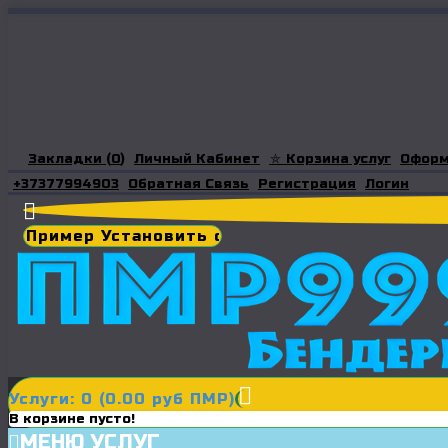
Закладки (
0
)
Личный Кабинет
⛤ Корзина услуг
Оформ
+37377994903
Обратная Связь
Регистрация
Логин
Услуги: 0 (0.00 руб ПМР)
В корзине пусто!
МЕНЮ УСЛУГ