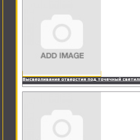
Высверливание отверстия под точечный светил