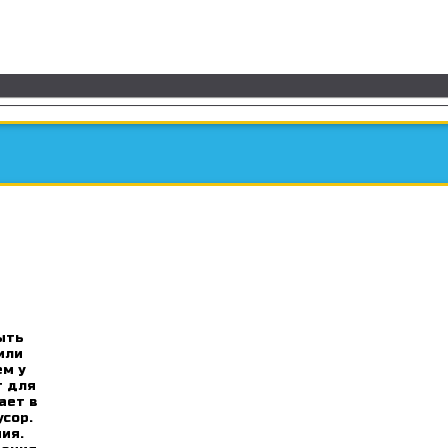
ыть
или
ем у
т для
ает в
усор.
ия.